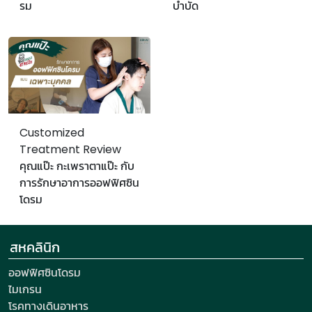
รม
บำบัด
Customized
Treatment Review
คุณแป๊ะ กะเพราตาแป๊ะ กับ
การรักษาอาการออฟฟิศซิน
โดรม
สหคลินิก
ออฟฟิศซินโดรม
ไมเกรน
โรคทางเดินอาหาร