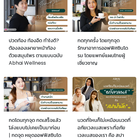
ปวดท้อง ท้องอืด ทำไงดี?
กดทุกครั้ง โดยทุกจุด
ต้องลองเผายาหน้าท้อง
รักษาอาการออฟฟิศซินโด
ด้วยสมุนไพร ตามแบบฉบับ
รม โดยแพทย์แผนไทยผู้
Abhai Wellness
เชี่ยวชาญ
กดโดนทุกจุด กดเสร็จแล้ว
นวดที่ไหนก็ไม่เหมือนนวดที่
โล่งแบบไม่เคยเป็นมาก่อน
อภัยเวลเนสเพราะที่อภัย
| กดจุด หยุดออฟฟิสซินโด
เวลเนสของเรา คือ สปา