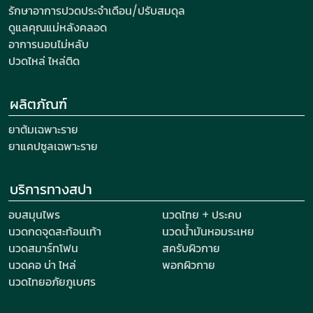
รักษาอาการปวดประจำเดือน/ปรับสมดุล
ดูแลคุณแม่หลังคลอด
อาการนอนไม่หลับ
ปวดไหล่ ไหล่ติด
ผลิตภัณฑ์
ยาต้มเฉพาะราย
ยาแคปซูลเฉพาะราย
บริการทางสปา
อบสมุนไพร
นวดไทย + ประคบ
นวดกดจุดสะท้อนเท้า
นวดน้ำมันหอมระเหย
นวดสมาร์ทโฟน
สครับผิวกาย
นวดคอ บ่า ไหล่
พอกผิวกาย
นวดไทยอภัยภูเบศร