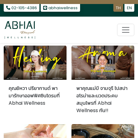
รักษาไมเกรน
|
รักษาอาการนอนไม่หลับ
|
รักษาออฟฟิศซินโดรม
02-105-4386
abhaiwellness
TH
EN
คุณยิหวา ปรียากานต์ พา
พาคุณแม่บี จามจุรี ไปสปา
มารักษาออฟฟิศซินโดรมที่
อโรม่าและนวดประคบ
Abhai Wellness
สมุนไพรที่ Abhai
Wellness กัน!!