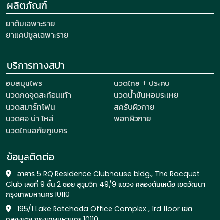
ผลิตภัณฑ์
ยาต้มเฉพาะราย
ยาแคปซูลเฉพาะราย
บริการทางสปา
อบสมุนไพร
นวดไทย + ประคบ
นวดกดจุดสะท้อนเท้า
นวดน้ำมันหอมระเหย
นวดสมาร์ทโฟน
สครับผิวกาย
นวดคอ บ่า ไหล่
พอกผิวกาย
นวดไทยอภัยภูเบศร
ข้อมูลติดต่อ
อาคาร 5 RQ Residence Clubhouse bldg., The Racquet
Club เลขที่ 9 ชั้น 2 ซอย สุขุมวิท 49/9 แขวง คลองตันเหนือ เขตวัฒนา
กรุงเทพมหานคร 10110
195/1 Lake Ratchada Office Complex , 1rd floor เขต
คลองเตย กรุงเทพมหานคร 10110