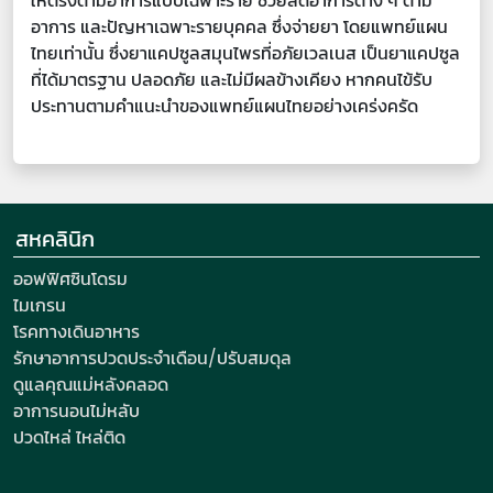
ให้ตรงตามอาการแบบเฉพาะราย ช่วยลดอาการต่าง ๆ ตาม
อาการ และปัญหาเฉพาะรายบุคคล ซึ่งจ่ายยา โดยแพทย์แผน
ไทยเท่านั้น ซึ่งยาแคปซูลสมุนไพรที่อภัยเวลเนส เป็นยาแคปซูล
ที่ได้มาตรฐาน ปลอดภัย และไม่มีผลข้างเคียง หากคนไข้รับ
ประทานตามคำแนะนำของแพทย์แผนไทยอย่างเคร่งครัด
สหคลินิก
ออฟฟิศซินโดรม
ไมเกรน
โรคทางเดินอาหาร
รักษาอาการปวดประจำเดือน/ปรับสมดุล
ดูแลคุณแม่หลังคลอด
อาการนอนไม่หลับ
ปวดไหล่ ไหล่ติด