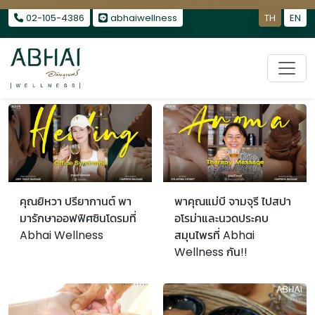
รักษาไมเกรน
|
รักษาอาการนอนไม่หลับ
|
รักษาออฟฟิศซินโดรม
02-105-4386
abhaiwellness
TH
EN
คุณยิหวา ปรียากานต์ พา
พาคุณแม่บี จามจุรี ไปสปา
มารักษาออฟฟิศซินโดรมที่
อโรม่าและนวดประคบ
Abhai Wellness
สมุนไพรที่ Abhai
Wellness กัน!!