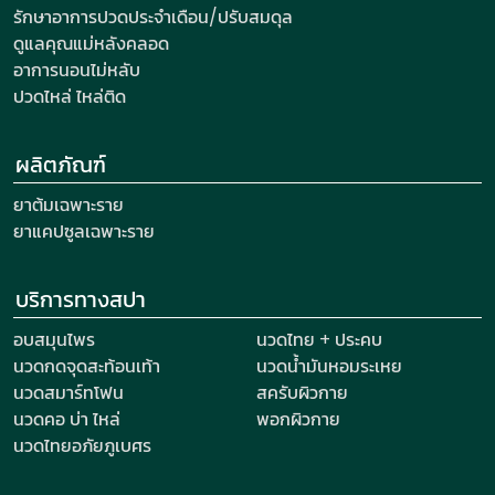
รักษาอาการปวดประจำเดือน/ปรับสมดุล
ดูแลคุณแม่หลังคลอด
อาการนอนไม่หลับ
ปวดไหล่ ไหล่ติด
ผลิตภัณฑ์
ยาต้มเฉพาะราย
ยาแคปซูลเฉพาะราย
บริการทางสปา
อบสมุนไพร
นวดไทย + ประคบ
นวดกดจุดสะท้อนเท้า
นวดน้ำมันหอมระเหย
นวดสมาร์ทโฟน
สครับผิวกาย
นวดคอ บ่า ไหล่
พอกผิวกาย
นวดไทยอภัยภูเบศร