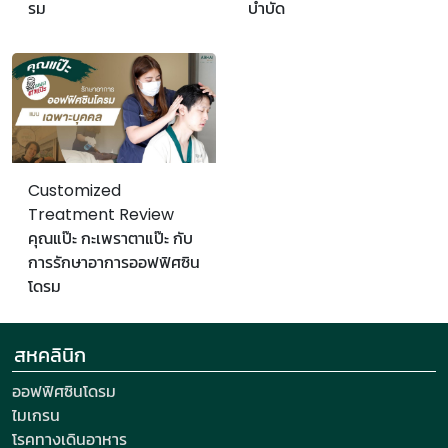
รม
บำบัด
Customized
Treatment Review
คุณแป๊ะ กะเพราตาแป๊ะ กับ
การรักษาอาการออฟฟิศซิน
โดรม
สหคลินิก
ออฟฟิศซินโดรม
ไมเกรน
โรคทางเดินอาหาร