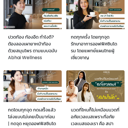
ปวดท้อง ท้องอืด ทำไงดี?
กดทุกครั้ง โดยทุกจุด
ต้องลองเผายาหน้าท้อง
รักษาอาการออฟฟิศซินโด
ด้วยสมุนไพร ตามแบบฉบับ
รม โดยแพทย์แผนไทยผู้
Abhai Wellness
เชี่ยวชาญ
กดโดนทุกจุด กดเสร็จแล้ว
นวดที่ไหนก็ไม่เหมือนนวดที่
โล่งแบบไม่เคยเป็นมาก่อน
อภัยเวลเนสเพราะที่อภัย
| กดจุด หยุดออฟฟิสซินโด
เวลเนสของเรา คือ สปา